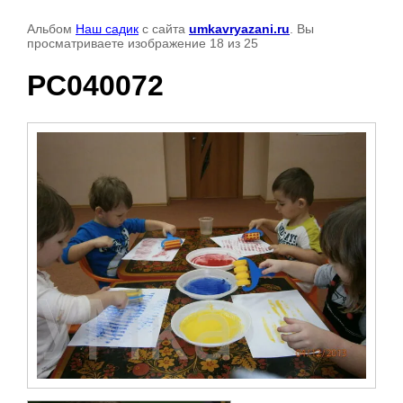
Альбом
Наш садик
с сайта
umkavryazani.ru
. Вы
просматриваете изображение 18 из 25
PC040072